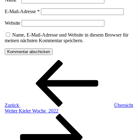
E-Mail-Adresse
*
Website
Name, E-Mail-Adresse und Website in diesem Browser für
meinen nächsten Kommentar speichern.
Beitragsnavigation
Vorheriger
Beitrag
Zurück
Übersicht
Nächster
Weiter
Kieler Woche 2022
Beitrag