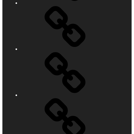
Das
Schiff
Mitglied
werden
Chartern
&
Gäste