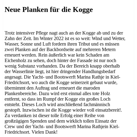
am
Neue Planken für die Kogge
Trotz intensiver Pflege nagt auch an der Kogge ab und zu der
Zahn der Zeit. Im Winter 2022 ist es so weit: Wind und Wetter,
Wasser, Sonne und Luft fordern ihren Tribut und es müssen
zwei Planken auf der Backbordseite auf mehreren Metern
erneuert werden. Rein äußerlich war kein Schaden am
Eichenholz zu sehen, doch hinter der Fassade ist nur noch
wenig Substanz vorhanden. Da der Bereich knapp oberhalb
der Wasserlinie liegt, ist hier dringender Handlungsbedarf
angesagt. Die Yacht- und Bootswerft Marina Rathje in Kiel-
Friedrichsort, wo auch die Kogge seinerzeit gebaut wurde,
übernimmt den Auftrag und erneuert die maroden
Plankenbereiche. Dazu wird erst einmal alles tote Holz
entfernt, so dass im Rumpf der Kogge ein großes Loch
entsteht. Dieses Loch wird anschließend fachmännisch
gestopft. Inzwischen ist die Kogge wieder voll einsatzbereit!.
Zu verdanken ist dieser tolle Erfolg einer Reihe von
großzügigen Spenden und dem wirklich tollen Einsatz der
Crew und der Yacht- und Bootswerft Marina Rathjein Kiel-
Friedrichsort. Vielen Dank!