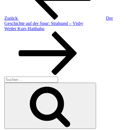
Zurück
Der
Geschichte auf der Spur: Stralsund – Visby
Nächster
Weiter
Kurs Haithabu
Beitrag
Suche
nach:
Suchen