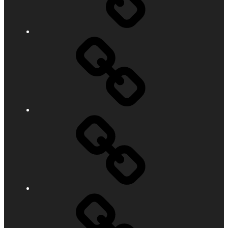
Chartern
&
Gäste
Termine
Törnbeispiele