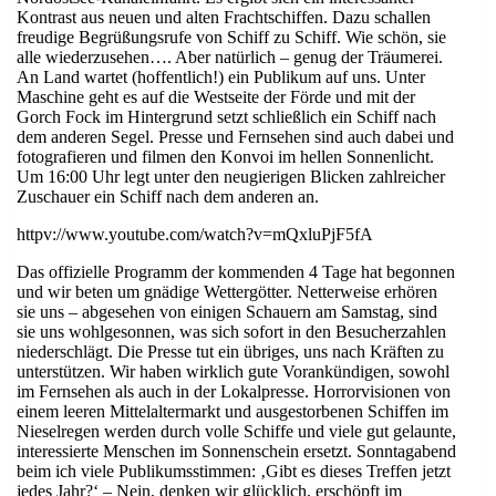
Kontrast aus neuen und alten Frachtschiffen. Dazu schallen
freudige Begrüßungsrufe von Schiff zu Schiff. Wie schön, sie
alle wiederzusehen…. Aber natürlich – genug der Träumerei.
An Land wartet (hoffentlich!) ein Publikum auf uns. Unter
Maschine geht es auf die Westseite der Förde und mit der
Gorch Fock im Hintergrund setzt schließlich ein Schiff nach
dem anderen Segel. Presse und Fernsehen sind auch dabei und
fotografieren und filmen den Konvoi im hellen Sonnenlicht.
Um 16:00 Uhr legt unter den neugierigen Blicken zahlreicher
Zuschauer ein Schiff nach dem anderen an.
httpv://www.youtube.com/watch?v=mQxluPjF5fA
Das offizielle Programm der kommenden 4 Tage hat begonnen
und wir beten um gnädige Wettergötter. Netterweise erhören
sie uns – abgesehen von einigen Schauern am Samstag, sind
sie uns wohlgesonnen, was sich sofort in den Besucherzahlen
niederschlägt. Die Presse tut ein übriges, uns nach Kräften zu
unterstützen. Wir haben wirklich gute Vorankündigen, sowohl
im Fernsehen als auch in der Lokalpresse. Horrorvisionen von
einem leeren Mittelaltermarkt und ausgestorbenen Schiffen im
Nieselregen werden durch volle Schiffe und viele gut gelaunte,
interessierte Menschen im Sonnenschein ersetzt. Sonntagabend
beim ich viele Publikumsstimmen: ‚Gibt es dieses Treffen jetzt
jedes Jahr?‘ – Nein, denken wir glücklich, erschöpft im