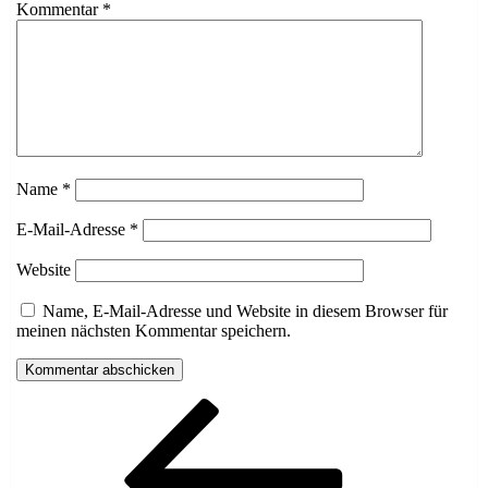
Kommentar
*
Name
*
E-Mail-Adresse
*
Website
Name, E-Mail-Adresse und Website in diesem Browser für
meinen nächsten Kommentar speichern.
Beitragsnavigation
Vorheriger
Beitrag