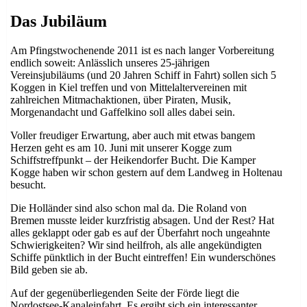
am
Das Jubiläum
Am Pfingstwochenende 2011 ist es nach langer Vorbereitung
endlich soweit: Anlässlich unseres 25-jährigen
Vereinsjubiläums (und 20 Jahren Schiff in Fahrt) sollen sich 5
Koggen in Kiel treffen und von Mittelaltervereinen mit
zahlreichen Mitmachaktionen, über Piraten, Musik,
Morgenandacht und Gaffelkino soll alles dabei sein.
Voller freudiger Erwartung, aber auch mit etwas bangem
Herzen geht es am 10. Juni mit unserer Kogge zum
Schiffstreffpunkt – der Heikendorfer Bucht. Die Kamper
Kogge haben wir schon gestern auf dem Landweg in Holtenau
besucht.
Die Holländer sind also schon mal da. Die Roland von
Bremen musste leider kurzfristig absagen. Und der Rest? Hat
alles geklappt oder gab es auf der Überfahrt noch ungeahnte
Schwierigkeiten? Wir sind heilfroh, als alle angekündigten
Schiffe pünktlich in der Bucht eintreffen! Ein wunderschönes
Bild geben sie ab.
Auf der gegenüberliegenden Seite der Förde liegt die
Nordostsee-Kanaleinfahrt. Es ergibt sich ein interessanter